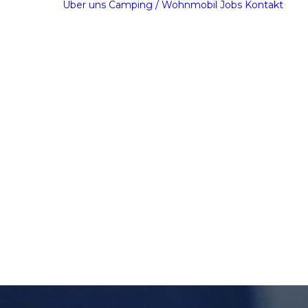
Über uns
Camping / Wohnmobil
Jobs
Kontakt
den
efallenes
erbauten
-
maschneider
-
nttechnik
llschweißen
hinenpark