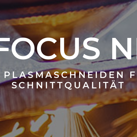
S NEO
EIDEN FÜR HÖCHSTE
LITÄT