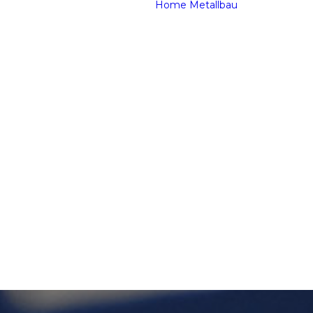
Home
Metallbau
Privatkun
Tore
Ausg
Sond
Industrie
CNC
Plas
CNC
Abka
Meta
Masc